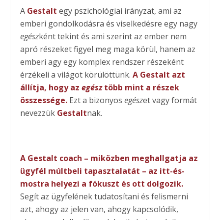
A
Gestalt
egy pszichológiai irányzat, ami az
emberi gondolkodásra és viselkedésre egy nagy
egész
ként tekint és ami szerint az ember nem
apró részeket figyel meg maga körül, hanem az
emberi agy egy komplex rendszer részeként
érzékeli a világot körülöttünk.
A Gestalt azt
állítja, hogy az
egész
több mint a részek
összessége.
Ezt a bizonyos
egész
et vagy formát
nevezzük
Gestalt
nak.
A Gestalt coach – miközben meghallgatja az
ügyfél múltbeli tapasztalatát – az itt-és-
mostra helyezi a fókuszt és ott dolgozik.
Segít az ügyfelének tudatosítani és felismerni
azt, ahogy az jelen van, ahogy kapcsolódik,