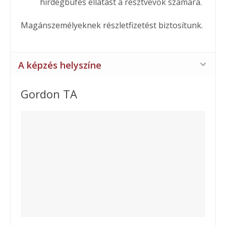
hirdegbüfés ellátást a résztvevők számára.
Magánszemélyeknek részletfizetést biztosítunk.
A képzés helyszíne
Gordon TA