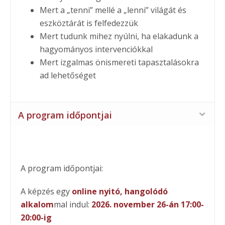
Mert a „tenni” mellé a „lenni” világát és
eszköztárát is felfedezzük
Mert tudunk mihez nyúlni, ha elakadunk a
hagyományos intervenciókkal
Mert izgalmas önismereti tapasztalásokra
ad lehetőséget
A program időpontjai
A program időpontjai:
A képzés egy
online nyitó, hangolódó
alkalom
mal indul:
2026. november 26-án 17:00-
20:00-ig