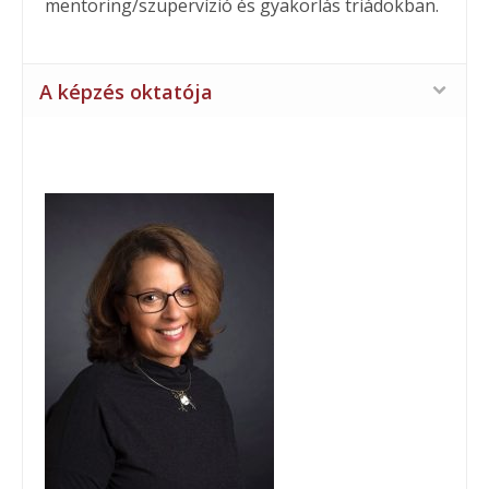
mentoring/szupervízió és gyakorlás triádokban.
A képzés oktatója