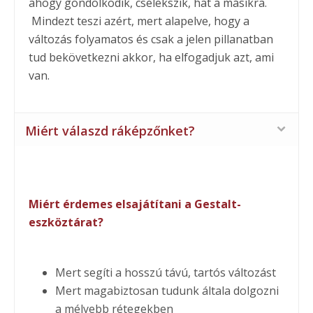
ahogy gondolkodik, cselekszik, hat a másikra.
Mindezt teszi azért, mert alapelve, hogy a
változás folyamatos és csak a jelen pillanatban
tud bekövetkezni akkor, ha elfogadjuk azt, ami
van.
Miért válaszd ráképzőnket?
Miért érdemes elsajátítani a Gestalt-
eszköztárat?
Mert segíti a hosszú távú, tartós változást
Mert magabiztosan tudunk általa dolgozni
a mélyebb rétegekben