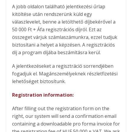
A jobb oldalon található jelentkezési űrlap
kitöltése után rendszerünk küld egy
válaszlevelet, benne a letölthető díjbekérővel a
50 000 Ft + Áfa regisztrációs díjról. Ezt az
összeget várjuk számlaszámunkra, ezzel tudjuk
biztosítani a helyet a képzésen. A regisztrációs
díj a program díjába beszámításra kerül.
A jelentkezéseket a regisztráció sorrendjében
fogadjuk el. Magánszemélyeknek részletfizetési
lehetőséget biztosítunk.
Registration information:
After filling out the registration form on the
right, our system will send a confirmation email
containing a downloadable pro forma invoice for
the registration fee of HUF 50,000 + VAT. We ask