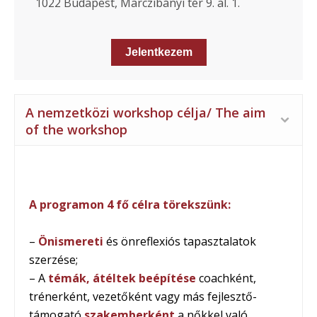
1022 Budapest, Marczibányi tér 9. al. 1.
Jelentkezem
A nemzetközi workshop célja/ The aim
of the workshop
A programon 4 fő célra törekszünk:
–
Önismereti
és önreflexiós tapasztalatok
szerzése;
– A
témák, átéltek beépítése
coachként,
trénerként, vezetőként vagy más fejlesztő-
támogató
szakemberként
a nőkkel való