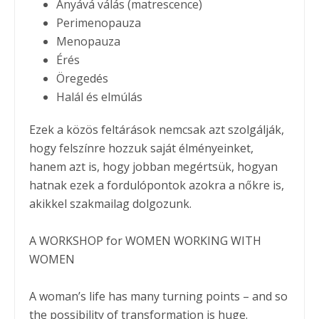
Anyává válás (matrescence)
Perimenopauza
Menopauza
Érés
Öregedés
Halál és elmúlás
Ezek a közös feltárások nemcsak azt szolgálják,
hogy felszínre hozzuk saját élményeinket,
hanem azt is, hogy jobban megértsük, hogyan
hatnak ezek a fordulópontok azokra a nőkre is,
akikkel szakmailag dolgozunk.
A WORKSHOP for WOMEN WORKING WITH
WOMEN
A woman’s life has many turning points – and so
the possibility of transformation is huge.