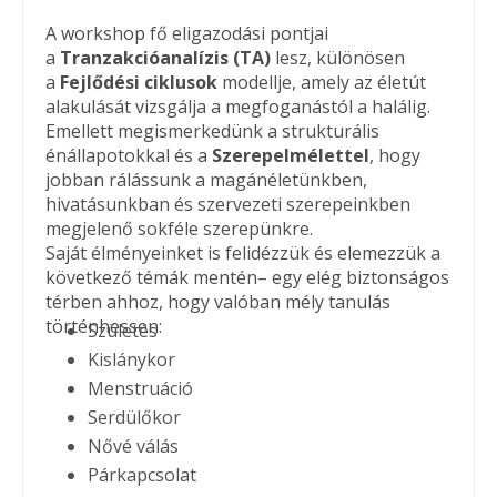
A workshop fő eligazodási pontjai
a
Tranzakcióanalízis (TA)
lesz, különösen
a
Fejlődési ciklusok
modellje, amely az életút
alakulását vizsgálja a megfoganástól a halálig.
Emellett megismerkedünk a strukturális
énállapotokkal és a
Szerepelmélettel
, hogy
jobban rálássunk a magánéletünkben,
hivatásunkban és szervezeti szerepeinkben
megjelenő sokféle szerepünkre.
Saját élményeinket is felidézzük és elemezzük a
következő témák mentén– egy elég biztonságos
térben ahhoz, hogy valóban mély tanulás
történhessen:
Születés
Kislánykor
Menstruáció
Serdülőkor
Nővé válás
Párkapcsolat