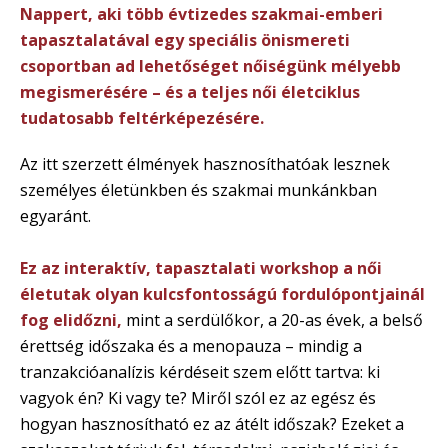
Nappert, aki több évtizedes szakmai-emberi
tapasztalatával egy speciális önismereti
csoportban ad lehetőséget nőiségünk mélyebb
megismerésére – és a teljes női életciklus
tudatosabb feltérképezésére.
Az itt szerzett élmények hasznosíthatóak lesznek
személyes életünkben és szakmai munkánkban
egyaránt.
Ez az interaktív, tapasztalati workshop a női
életutak olyan kulcsfontosságú fordulópontjainál
fog elidőzni,
mint a serdülőkor, a 20-as évek, a belső
érettség időszaka és a menopauza – mindig a
tranzakcióanalízis kérdéseit szem előtt tartva: ki
vagyok én? Ki vagy te? Miről szól ez az egész és
hogyan hasznosítható ez az átélt időszak? Ezeket a