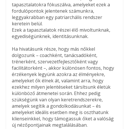
tapasztalatokra fókuszálva, amelyeket ezek a
fordulópontok jelentenek számunkra,
leggyakrabban egy patriarchális rendszer
keretein belül.
Ezek a tapasztalatok részei élő mivoltunknak,
egyediségünknek, identitásunknak.
Ha hivatásunk része, hogy más nőkkel
dolgozunk – coachként, tanácsadóként,
trénerként, szervezetfejlesztőként vagy
facilitátorként –, akkor különösen fontos, hogy
érzékenyek legyünk azokra az élményekre,
amelyeket ők élnek át, valamint arra, hogy
ezekhez milyen jelentéseket társítsunk életük
különböző átmenetei során. Ehhez pedig
szükségünk van olyan keretrendszerekre,
amelyek segítik a gondolkodásunkat – és
amelyeket ideális esetben meg is oszthatunk
klienseinkkel, hogy támogassuk őket a valóság
új nézőpontjainak megtalálásában.