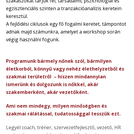
szakaszokat tárjuk fel, társadalmi, pszichológiai és
egzisztenciális szinten a tranzakcióanalízis keretein
keresztül.
A fejlődési ciklusok egy fő fogalmi keretet, támpontot
adnak majd számunkra, amelyet a workshop során
végig használni fogunk.
Programunk bármely nőnek szól, bármilyen
életkorból, könnyű vagy nehéz élethelyzetből és
szakmai területről – hiszen mindannyian
ismerünk és dolgozunk is nőkkel, akár
szakemberként, akár vezetőként.
Ami nem mindegy, milyen minőségben és
szakmai rálátással, tudatossággal tesszük ezt.
Legyél coach, tréner, szervezetfejlesztő, vezető, HR