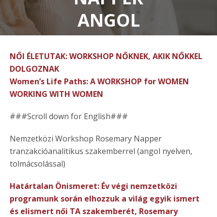
ANGOL
SZAKEMBERREL
NŐI ÉLETUTAK: WORKSHOP NŐKNEK, AKIK NŐKKEL
DOLGOZNAK
Women’s Life Paths:
A WORKSHOP for WOMEN
WORKING WITH WOMEN
###Scroll down for English###
Nemzetközi Workshop Rosemary Napper
tranzakcióanalitikus szakemberrel (angol nyelven,
tolmácsolással)
Határtalan Önismeret: Év végi nemzetközi
programunk során elhozzuk a világ egyik ismert
és elismert női TA szakemberét, Rosemary