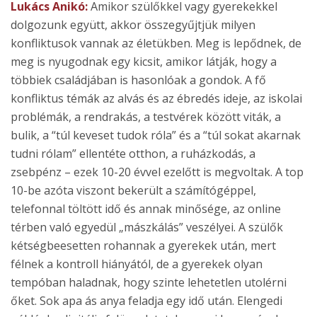
Lukács Anikó:
Amikor szülőkkel vagy gyerekekkel
dolgozunk együtt, akkor összegyűjtjük milyen
konfliktusok vannak az életükben. Meg is lepődnek, de
meg is nyugodnak egy kicsit, amikor látják, hogy a
többiek családjában is hasonlóak a gondok. A fő
konfliktus témák az alvás és az ébredés ideje, az iskolai
problémák, a rendrakás, a testvérek között viták, a
bulik, a “túl keveset tudok róla” és a “túl sokat akarnak
tudni rólam” ellentéte otthon, a ruházkodás, a
zsebpénz – ezek 10-20 évvel ezelőtt is megvoltak. A top
10-be azóta viszont bekerült a számítógéppel,
telefonnal töltött idő és annak minősége, az online
térben való egyedül „mászkálás” veszélyei. A szülők
kétségbeesetten rohannak a gyerekek után, mert
félnek a kontroll hiányától, de a gyerekek olyan
tempóban haladnak, hogy szinte lehetetlen utolérni
őket. Sok apa ás anya feladja egy idő után. Elengedi