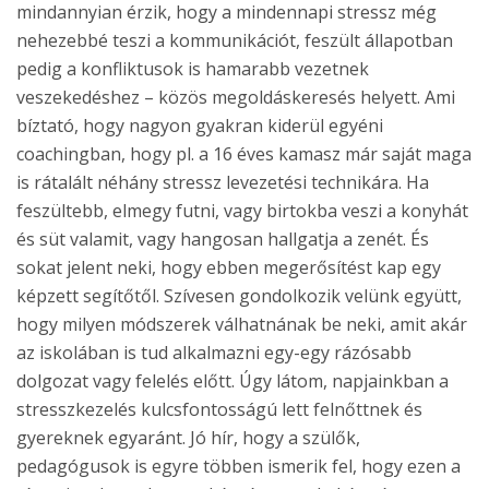
mindannyian érzik, hogy a mindennapi stressz még
nehezebbé teszi a kommunikációt, feszült állapotban
pedig a konfliktusok is hamarabb vezetnek
veszekedéshez – közös megoldáskeresés helyett. Ami
bíztató, hogy nagyon gyakran kiderül egyéni
coachingban, hogy pl. a 16 éves kamasz már saját maga
is rátalált néhány stressz levezetési technikára. Ha
feszültebb, elmegy futni, vagy birtokba veszi a konyhát
és süt valamit, vagy hangosan hallgatja a zenét. És
sokat jelent neki, hogy ebben megerősítést kap egy
képzett segítőtől. Szívesen gondolkozik velünk együtt,
hogy milyen módszerek válhatnának be neki, amit akár
az iskolában is tud alkalmazni egy-egy rázósabb
dolgozat vagy felelés előtt. Úgy látom, napjainkban a
stresszkezelés kulcsfontosságú lett felnőttnek és
gyereknek egyaránt. Jó hír, hogy a szülők,
pedagógusok is egyre többen ismerik fel, hogy ezen a