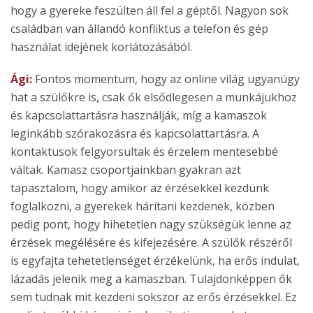
hogy a gyereke feszülten áll fel a géptől. Nagyon sok
családban van állandó konfliktus a telefon és gép
használat idejének korlátozásából.
Ági:
Fontos momentum, hogy az online világ ugyanúgy
hat a szülőkre is, csak ők elsődlegesen a munkájukhoz
és kapcsolattartásra használják, míg a kamaszok
leginkább szórakozásra és kapcsolattartásra. A
kontaktusok felgyorsultak és érzelem mentesebbé
váltak. Kamasz csoportjainkban gyakran azt
tapasztalom, hogy amikor az érzésekkel kezdünk
foglalkozni, a gyerekek hárítani kezdenek, közben
pedig pont, hogy hihetetlen nagy szükségük lenne az
érzések megélésére és kifejezésére. A szülők részéről
is egyfajta tehetetlenséget érzékelünk, ha erős indulat,
lázadás jelenik meg a kamaszban. Tulajdonképpen ők
sem tudnak mit kezdeni sokszor az erős érzésekkel. Ez