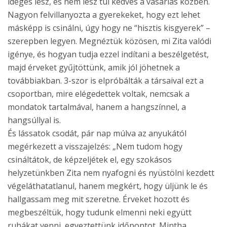
ideges lesz, és nem lesz túl kedves a vásárlás közben.
Nagyon felvillanyozta a gyerekeket, hogy ezt lehet
másképp is csinálni, úgy hogy ne “hisztis kisgyerek” –
szerepben legyen. Megnéztük közösen, mi Zita valódi
igénye, és hogyan tudja ezzel indítani a beszélgetést,
majd érveket gyűjtöttünk, amik jól jöhetnek a
továbbiakban. 3-szor is elpróbálták a társaival ezt a
csoportban, mire elégedettek voltak, nemcsak a
mondatok tartalmával, hanem a hangszínnel, a
hangsúllyal is.
És lássatok csodát, pár nap múlva az anyukától
megérkezett a visszajelzés: „Nem tudom hogy
csináltátok, de képzeljétek el, egy szokásos
helyzetünkben Zita nem nyafogni és nyüstölni kezdett
végeláthatatlanul, hanem megkért, hogy üljünk le és
hallgassam meg mit szeretne. Érveket hozott és
megbeszéltük, hogy tudunk elmenni neki együtt
ruhákat venni, egyeztettünk időpontot. Mintha