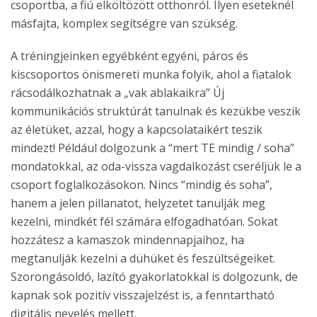
csoportba, a fiú elköltözött otthonról. Ilyen eseteknél
másfajta, komplex segítségre van szükség.
A tréningjeinken egyébként egyéni, páros és
kiscsoportos önismereti munka folyik, ahol a fiatalok
rácsodálkozhatnak a „vak ablakaikra” Új
kommunikációs struktúrát tanulnak és kezükbe veszik
az életüket, azzal, hogy a kapcsolataikért teszik
mindezt! Például dolgozunk a “mert TE mindig / soha”
mondatokkal, az oda-vissza vagdalkozást cseréljük le a
csoport foglalkozásokon. Nincs “mindig és soha”,
hanem a jelen pillanatot, helyzetet tanulják meg
kezelni, mindkét fél számára elfogadhatóan. Sokat
hozzátesz a kamaszok mindennapjaihoz, ha
megtanulják kezelni a dühüket és feszültségeiket.
Szorongásoldó, lazító gyakorlatokkal is dolgozunk, de
kapnak sok pozitív visszajelzést is, a fenntartható
digitális nevelés mellett.