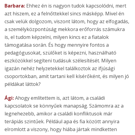
Barbara:
Ehhez én is nagyon tudok kapcsolódni, mert
azt hiszem, ez a felnőttekkel sincs másképp. Mivel én
csak velük dolgozom, viszont látom, hogy az elfogadás,
a személyközpontúság mekkora erőforrás számukra
is, el tudom képzelni, milyen kincs ez a fiatalok
támogatása során. És hogy mennyire fontos a
pedagógusokat, szülőket is képezni, használható
eszközökkel segíteni tudásuk szélesítését. Milyen
igazán nehéz helyzetekkel találkoztok az ifjúsági
csoportokban, amit tartani kell kísérőként, és milyen jó
példákat láttok?
Ági:
Ahogy említettem is, azt látom, a családi
kapcsolatok se könnyűek manapság. Számomra az a
legnehezebb, amikor a családi konfliktusok már
terápiás szintűek. Például apa és fia között annyira
elromlott a viszony, hogy hiába jártak mindketten