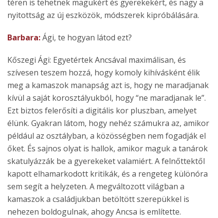
téren is tehetnek magukért és gyerekekért, és nagy a
nyitottság az új eszközök, módszerek kipróbálására.
Barbara:
Ági, te hogyan látod ezt?
Kőszegi Ági: Egyetértek Ancsával maximálisan, és
szívesen teszem hozzá, hogy komoly kihívásként élik
meg a kamaszok manapság azt is, hogy ne maradjanak
kívül a saját korosztályukból, hogy “ne maradjanak le”.
Ezt biztos felerősíti a digitális kor pluszban, amelyet
élünk. Gyakran látom, hogy nehéz számukra az, amikor
például az osztályban, a közösségben nem fogadják el
őket. És sajnos olyat is hallok, amikor maguk a tanárok
skatulyázzák be a gyerekeket valamiért. A felnőttektől
kapott elhamarkodott kritikák, és a rengeteg különóra
sem segít a helyzeten. A megváltozott világban a
kamaszok a családjukban betöltött szerepükkel is
nehezen boldogulnak, ahogy Ancsa is említette.