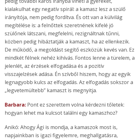
pedig további káros irányba viheti a gyereket,
kialakulhat egy negatív spirál: a kamasz lesz a szülő
irányítója, nem pedig fordítva. És ott van a külvilág
megítélése is: a felnőttek szeretnének kifelé jó
szülőnek látszani, megfelelni, rezignáltnak tűnni,
közben pedig hibáztatják a kamaszt, ha az ellenkezik.
De működő, a megoldást segítő eszközük kevés van. Ez
mindkét félnek nehéz kihívás. Fontos lenne a türelem, a
jelenlét, az érzések elfogadása és a pozitív
visszajelzések adása. Én szívből hiszem, hogy az egyik
legnagyobb kulcs az elfogadás. Az elfogadás sokszor a
„legvetemültebb” kamaszt is megnyitja.
Barbara:
Pont ez szerettem volna kérdezni tőletek:
hogyan lehet ma kulcsot találni egy kamaszhoz?
Anikó: Ahogy Ági is mondja, a kamaszok most is,
napjainkban is igazi figyelemre, meghallgatásra,