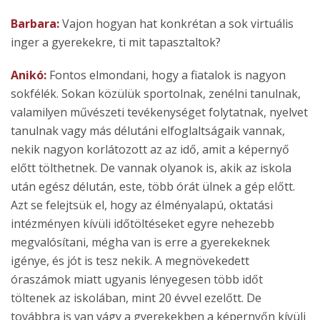
Barbara:
Vajon hogyan hat konkrétan a sok virtuális
inger a gyerekekre, ti mit tapasztaltok?
Anikó:
Fontos elmondani, hogy a fiatalok is nagyon
sokfélék. Sokan közülük sportolnak, zenélni tanulnak,
valamilyen művészeti tevékenységet folytatnak, nyelvet
tanulnak vagy más délutáni elfoglaltságaik vannak,
nekik nagyon korlátozott az az idő, amit a képernyő
előtt tölthetnek. De vannak olyanok is, akik az iskola
után egész délután, este, több órát ülnek a gép előtt.
Azt se felejtsük el, hogy az élményalapú, oktatási
intézményen kívüli időtöltéseket egyre nehezebb
megvalósítani, mégha van is erre a gyerekeknek
igénye, és jót is tesz nekik. A megnövekedett
óraszámok miatt ugyanis lényegesen több időt
töltenek az iskolában, mint 20 évvel ezelőtt. De
továbbra is van vágy a gyerekekben a képernyőn kívüli