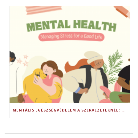
MENTÁLIS EGÉSZSÉGVÉDELEM A SZERVEZETEKNÉL: AZ ŐSZINTE FIGYELEM EREJE A MUNKAHELYEN