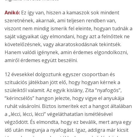
Anikó:
Ez így van, hiszen a kamaszok sok mindent
szeretnének, akarnak, ami teljesen rendben van,
viszont nem mindig ismerik fel eleinte, hogyan tudnák a
saját vágyaikat úgy elmondani, hogy azt a felnőttek ne
követelőzésnek, vagy akaratoskodásnak tekintsék.
Hanem valódi igénynek, amin érdemes elgondolkozni,
amiről érdemes együtt beszélni.
12 évesekkel dolgoztunk egyszer csoportban és
szituációs játékban jött elő, hogy hogyan kérnek a
szüleiktől valamit. Az egyik kislány, Zita “nyafogós”,
“kérincsélős” hangon jelezte, hogy vigye el anyukája
ruhát vásárolni. Biztos ismeritek ezt a hangot általában
a „lécci, lécci, lécci” végeláthatatlan ismétlésével
végződött. És elmondta, hogy ez beválik, mert anya egy
idő után megunja a nyafogást. Igaz, addigra már kicsit