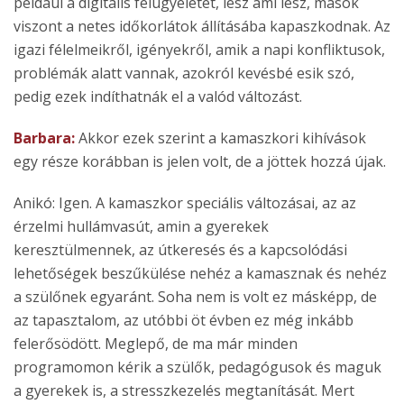
például a digitális felügyeletet, lesz ami lesz, mások
viszont a netes időkorlátok állításába kapaszkodnak. Az
igazi félelmeikről, igényekről, amik a napi konfliktusok,
problémák alatt vannak, azokról kevésbé esik szó,
pedig ezek indíthatnák el a valód változást.
Barbara:
Akkor ezek szerint a kamaszkori kihívások
egy része korábban is jelen volt, de a jöttek hozzá újak.
Anikó: Igen. A kamaszkor speciális változásai, az az
érzelmi hullámvasút, amin a gyerekek
keresztülmennek, az útkeresés és a kapcsolódási
lehetőségek beszűkülése nehéz a kamasznak és nehéz
a szülőnek egyaránt. Soha nem is volt ez másképp, de
az tapasztalom, az utóbbi öt évben ez még inkább
felerősödött. Meglepő, de ma már minden
programomon kérik a szülők, pedagógusok és maguk
a gyerekek is, a stresszkezelés megtanítását. Mert