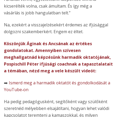
kicserélték volna, csak ámultam. És így még a
vásárlás is jobb hangulatban telt.”
Na, ezekért a visszajelzésekért érdemes az ifjúsággal
dolgozni szakemberkért. Engem ez éltet.
Köszönjük Áginak és Ancsának az értékes
gondolatokat. Amennyiben szívesen
meghallgatnád képzésünk harmadik oktatójának,
Pospischill Péter ifjúsági coachnak a tapasztalatait
a témában, nézd meg a vele készült videót:
➡️
Ismerd meg a harmadik oktatót és gondolkodását a
YouTube‑on
Ha pedig pedagógusként, segítőként vagy szülőként
szeretnéd mélyebben elsajátítani, hogyan lehet valódi
kapcsolatot teremteni a kamaszokkal, és milyen