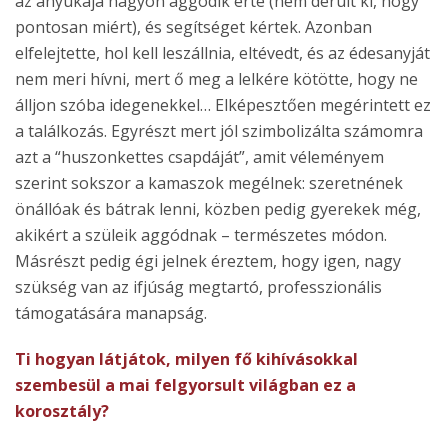
az anyukája nagyon aggódik érte (nem derült ki, hogy
pontosan miért), és segítséget kértek. Azonban
elfelejtette, hol kell leszállnia, eltévedt, és az édesanyját
nem meri hívni, mert ő meg a lelkére kötötte, hogy ne
álljon szóba idegenekkel… Elképesztően megérintett ez
a találkozás. Egyrészt mert jól szimbolizálta számomra
azt a “huszonkettes csapdáját”, amit véleményem
szerint sokszor a kamaszok megélnek: szeretnének
önállóak és bátrak lenni, közben pedig gyerekek még,
akikért a szüleik aggódnak – természetes módon.
Másrészt pedig égi jelnek éreztem, hogy igen, nagy
szükség van az ifjúság megtartó, professzionális
támogatására manapság.
Ti hogyan látjátok, milyen fő kihívásokkal
szembesül a mai felgyorsult világban ez a
korosztály?