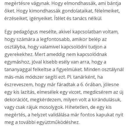
megértésre vágynak. Hogy elmondhassák, ami bántja
őket. Hogy kimondhassák gondolataikat, félelmeiket,
érzéseiket, igényeiket. Ítélet és tanács nélkül.
Egy pedagógus mesélte, akivel kapcsolatban voltam,
hogy számára a legfontosabb, amikor belép az
osztályba, hogy valamivel kapcsolódni tudjon a
gyerekekhez. Mert ameddig nem kapcsolódnak
egymáshoz, jóval kisebb esély van arra, hogy a
tananyaggal felkeltse a figyelmüket. Minden osztálynál
más-más módszer segíti ezt. Pl. tanárként, ha
észreveszem, hogy már fáradtak a 6. órában, jólesne
egy kis lazítás, elmesélek egy viccet, megdicsérem az új
dekorációt, megkérdezem, milyen volt a kirándulásuk,
vagy csak rájuk mosolygok. Hihetetlen, de egy kis
megértés, a helyzet validálása már fontos kapukat nyit
meg a további együttműködéshez.