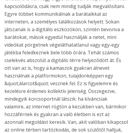
kapcsolódásra, csak nem mindig tudják megvalósítani.
Egyre többet kommunikálnak a barátaikkal az
interneten, a személyes találkozások helyett. Sokan
játszanak is a digitális eszközökön, szintén bevonva a
barátokat, mások egyedül használják a netet, mini
videókat pörgetnek végeláthatatlanul vagy egy-egy
játékba feledkeznek bele több órára. Tehát számos
cselekvés abszolút a digitális térre helyeződött át. És
ott van az is, hogy a kamaszok gyakran álnevet
használnak a platformokon, tulajdonképpen egy
&quot;álarcot&quot; vesznek fel. Ez is figyelemre és
kezelésre érdemes kollektív jelenség. Összegezve,
mindegyik korcsoportnál látszik: ha kíváncsiak
valamire, az internet rögtön a kezükben van, bármikor
hozzáférnek és gyakran a való életben is ezt az
azonnali megoldást keresik. Van, akit valóban kikapcsol
az online térben tartózkodás, de sok szülőtől halljuk,